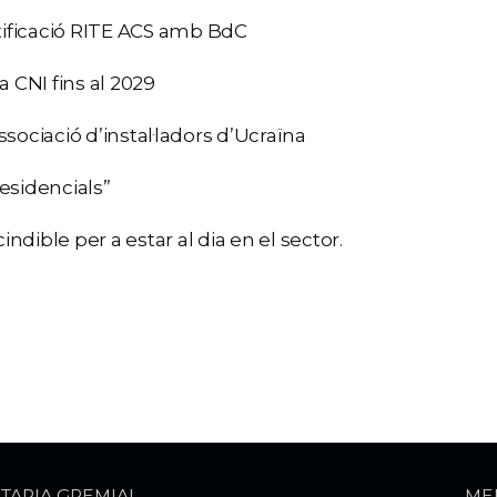
ustificació RITE ACS amb BdC
a CNI fins al 2029
ssociació d’instal·ladors d’Ucraïna
residencials”
ndible per a estar al dia en el sector.
TARIA GREMIAL
ME