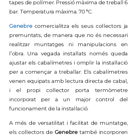
tapes de polímer. Pressió màxima de treball 6
bar. Temperatura màxima. 70 °C.
Genebre
comercialitza els seus col·lectors ja
premuntats, de manera que no és necessari
realitzar muntatges ni manipulacions en
l’obra. Una vegada instal·lats només queda
ajustar els cabalímetres i omplir la instal·lació
per a començar a treballar. Els cabalímetres
venen equipats amb lectura directa de cabal,
i el propi col·lector porta termòmetre
incorporat per a un major control del
funcionament de la instal·lació.
A més de versatilitat i facilitat de muntatge,
els col·lectors de
Genebre
també incorporen