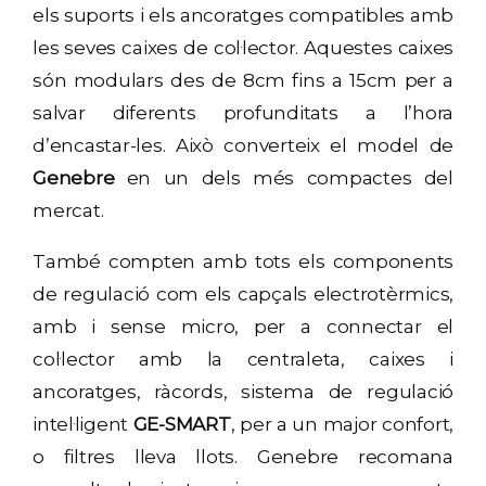
els suports i els ancoratges compatibles amb
les seves caixes de col·lector. Aquestes caixes
són modulars des de 8cm fins a 15cm per a
salvar diferents profunditats a l’hora
d’encastar-les. Això converteix el model de
Genebre
en un dels més compactes del
mercat.
També compten amb tots els components
de regulació com els capçals electrotèrmics,
amb i sense micro, per a connectar el
col·lector amb la centraleta, caixes i
ancoratges, ràcords, sistema de regulació
intel·ligent
GE-SMART
, per a un major confort,
o filtres lleva llots. Genebre recomana