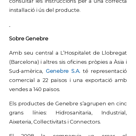
consultar les instruccions per a una correcta
instal·lació i ús del producte.
Sobre Genebre
Amb seu central a L’Hospitalet de Llobregat
(Barcelona) i altres sis oficines pròpies a Àsia i
Sud-amèrica,
Genebre S.A.
té representació
comercial a 22 països i una exportació amb
vendes a 140 països.
Els productes de Genebre s’agrupen en cinc
grans línies: Hidrosanitaria, Industrial,
Aixeteria, Col·lectivitats i Connectors.
El 2008 la companyia va crear el