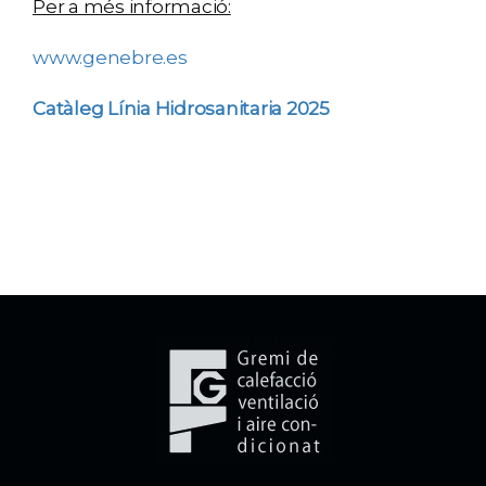
Per a més informació:
www.genebre.es
Catàleg Línia Hidrosanitaria 2025