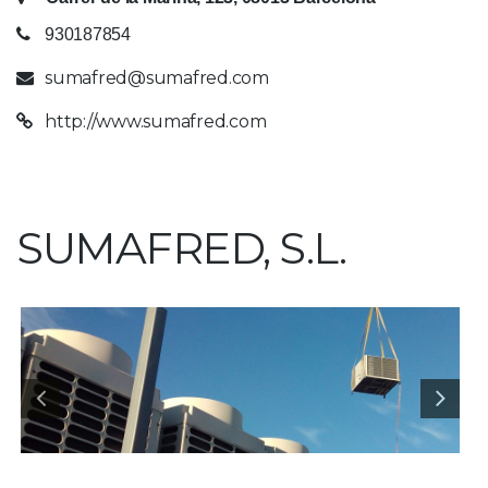
930187854
sumafred@sumafred.com
http://www.sumafred.com
SUMAFRED, S.L.