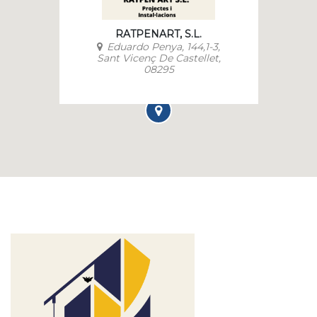
RATPENART, S.L.
Eduardo Penya, 144,1-3,
Sant Vicenç De Castellet,
08295