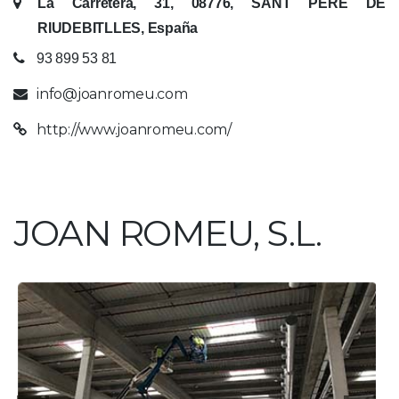
La Carretera, 31, 08776, SANT PERE DE
RIUDEBITLLES, España
93 899 53 81
info@joanromeu.com
http://www.joanromeu.com/
JOAN ROMEU, S.L.