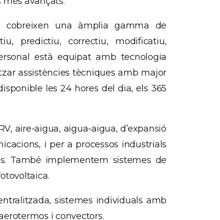
cs més avançats.
 i cobreixen una àmplia gamma de
, predictiu, correctiu, modificatiu,
e personal està equipat amb tecnologia
tzar assistències tècniques amb major
disponible les 24 hores del dia, els 365
VRV, aire-aigua, aigua-aigua, d’expansió
nicacions, i per a processos industrials
fans. També implementem sistemes de
otovoltaica.
entralitzada, sistemes individuals amb
, aerotermos i convectors.