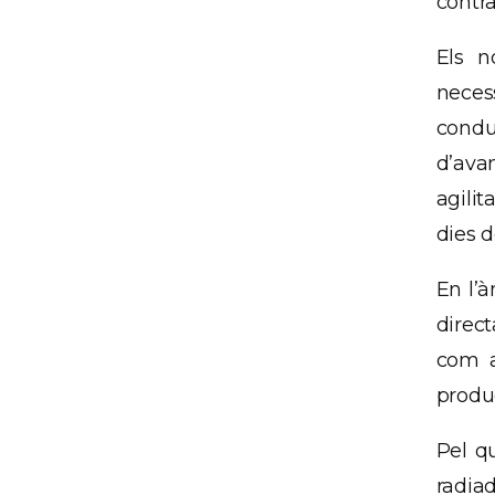
contra
Els n
neces
condu
d’ava
agilit
dies d
En l’à
direct
com a
produc
Pel q
radiad