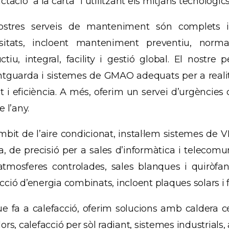
ctació “a la carta” i utilitzant els mitjans tecnològi
ostres serveis de manteniment són complets
sitats, incloent manteniment preventiu, normatiu
ctiu, integral, facility i gestió global. El nostr
ntguarda i sistemes de GMAO adequats per a reali
at i eficiència. A més, oferim un servei d’urgències 
e l’any.
mbit de l’aire condicionat, instal·lem sistemes de 
a, de precisió per a sales d’informàtica i telecomu
tmosferes controlades, sales blanques i quirò
ció d’energia combinats, incloent plaques solars i f
ue fa a calefacció, oferim solucions amb caldera c
ors, calefacció per sòl radiant, sistemes industrials