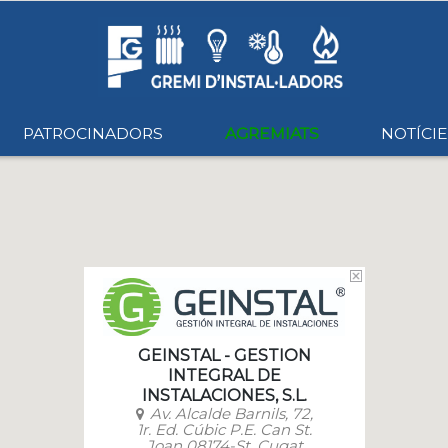
PATROCINADORS
AGREMIATS
NOTÍCIE
GEINSTAL - GESTION
INTEGRAL DE
INSTALACIONES, S.L.
Av. Alcalde Barnils, 72,
1r. Ed. Cúbic P.E. Can St.
Joan 08174-St. Cugat