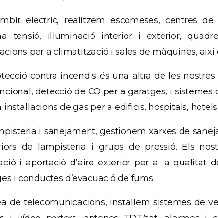
àmbit elèctric, realitzem escomeses, centres de 
na tensió, il·luminació interior i exterior, quad
·lacions per a climatització i sales de màquines, aix
tecció contra incendis és una altra de les nostres
cional, detecció de CO per a garatges, i sistemes 
 instal·lacions de gas per a edificis, hospitals, hotel
pisteria i sanejament, gestionem xarxes de sanejam
eriors de lampisteria i grups de pressió. Els nos
ció i aportació d’aire exterior per a la qualitat de 
ges i conductes d’evacuació de fums.
rea de telecomunicacions, instal·lem sistemes de ve