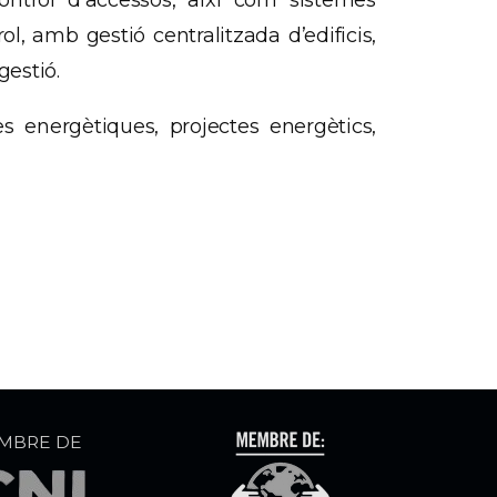
ontrol d’accessos, així com sistemes
, amb gestió centralitzada d’edificis,
gestió.
es energètiques, projectes energètics,
MBRE DE