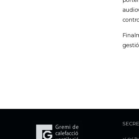
porte
audio
contro
Final
gestió
SECRE