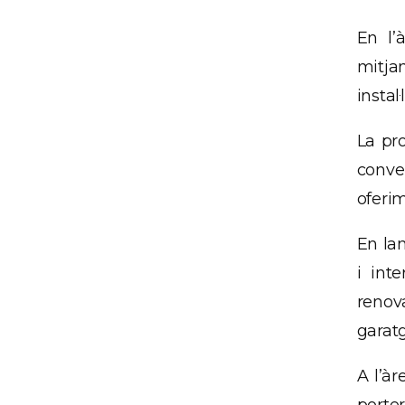
En l’
mitja
instal
La pro
conven
oferim
En lam
i int
renova
garat
A l’à