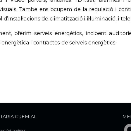
rs i vídeo porters, antenes TDT/sat, alarmes i c
visuals. També ens ocupem de la regulació i control
l d’instal·lacions de climatització i il·luminació, i tele
ment, oferim serveis energètics, incloent auditori
 energètica i contractes de serveis energètics.
TARIA GREMIAL
ME