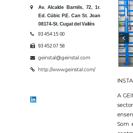
Av. Alcalde Barnils, 72, 1r.
Ed. Cúbic P.E. Can St. Joan
08174-St. Cugat del Vallès
93 454 15 00
93 452 07 58
geinstal@geinstal.com
http://www.geinstal.com/
INSTA
A GEI
secto
enseny
Som es