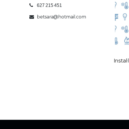
627 215 451
betsara@hotmail.com
Instal