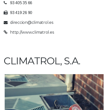
93 405 35 66
93 419 26 90
direccion@climatrol.es
http://www.climatrol.es
CLIMATROL, S.A.