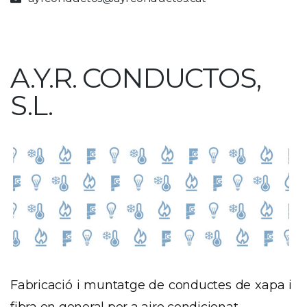
A.Y.R. CONDUCTOS,
S.L.
Fabricació
i
muntatge
de conductes
de xapa
i