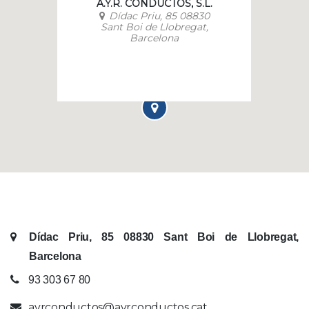
A.Y.R. CONDUCTOS, S.L.
Dídac Priu, 85 08830
Sant Boi de Llobregat,
Barcelona
Dídac Priu, 85 08830 Sant Boi de Llobregat,
Barcelona
93 303 67 80
ayrconductos@ayrconductos.cat