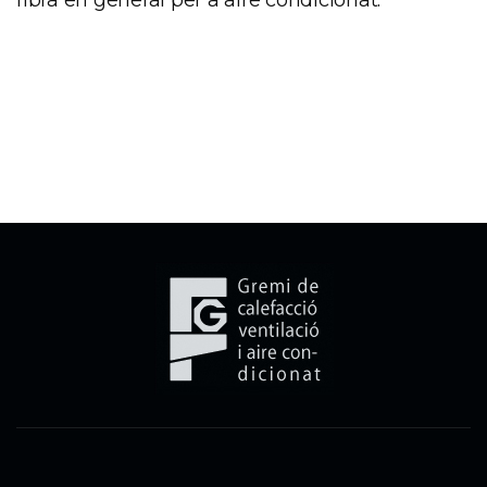
fibra
en general per a a
ire condicionat.